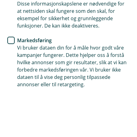
Disse informasjonskapslene er nødvendige for
Som økonomisk sparringspartner kan vi hjelpe deg
at nettsiden skal fungere som den skal, for
med å fokusere på bærekraft ved å vurdere din
eksempel for sikkerhet og grunnleggende
bedrifts påvirkning og risiko. Ved å kartlegge
funksjoner. De kan ikke deaktiveres.
interessenter og verdikjede i en bærekraftplan, kan
Markedsføring
du prioritere viktige områder i bærekraftsarbeidet
Vi bruker dataen din for å måle hvor godt våre
ditt.
kampanjer fungerer. Dette hjelper oss å forstå
hvilke annonser som gir resultater, slik at vi kan
forbedre markedsføringen vår. Vi bruker ikke
Hvorfor bør du ha en bærekraftsplan
dataen til å vise deg personlig tilpassede
annonser eller til retargeting.