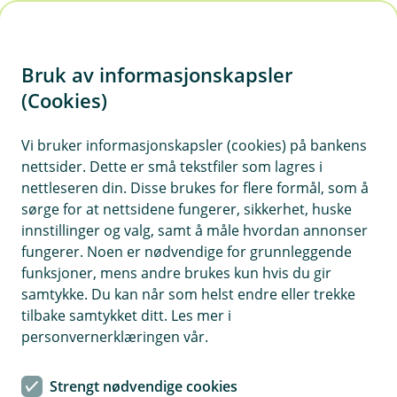
H
o
Bruk av informasjonskapsler
p
p
(Cookies)
i
Vi bruker informasjonskapsler (cookies) på bankens
nettsider. Dette er små tekstfiler som lagres i
n
nettleseren din. Disse brukes for flere formål, som å
n
sørge for at nettsidene fungerer, sikkerhet, huske
h
innstillinger og valg, samt å måle hvordan annonser
o
fungerer. Noen er nødvendige for grunnleggende
funksjoner, mens andre brukes kun hvis du gir
d
samtykke. Du kan når som helst endre eller trekke
e
tilbake samtykket ditt. Les mer i
t
personvernerklæringen vår.
Bærekraft i din bedrift
Strengt nødvendige cookies