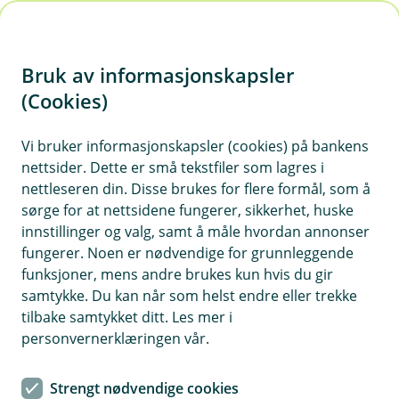
H
o
Bruk av informasjonskapsler
p
p
(Cookies)
i
Vi bruker informasjonskapsler (cookies) på bankens
nettsider. Dette er små tekstfiler som lagres i
n
nettleseren din. Disse brukes for flere formål, som å
n
sørge for at nettsidene fungerer, sikkerhet, huske
h
innstillinger og valg, samt å måle hvordan annonser
o
fungerer. Noen er nødvendige for grunnleggende
funksjoner, mens andre brukes kun hvis du gir
d
samtykke. Du kan når som helst endre eller trekke
e
tilbake samtykket ditt. Les mer i
t
personvernerklæringen vår.
Kort og betaling
Strengt nødvendige cookies