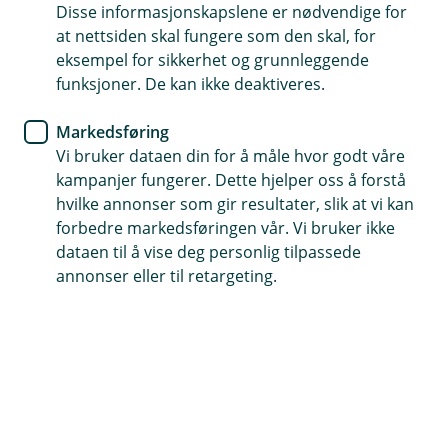
Disse informasjonskapslene er nødvendige for
Det skal være enkelt å betale og motta betaling. Vi
at nettsiden skal fungere som den skal, for
hjelper deg med å finne de beste løsningene for din
eksempel for sikkerhet og grunnleggende
bedrift.
funksjoner. De kan ikke deaktiveres.
Markedsføring
Vi bruker dataen din for å måle hvor godt våre
Å betale eller ta betalt - det må være
kampanjer fungerer. Dette hjelper oss å forstå
enkelt
hvilke annonser som gir resultater, slik at vi kan
forbedre markedsføringen vår. Vi bruker ikke
Hos oss kan du betale og ta betalt på en trygg og
dataen til å vise deg personlig tilpassede
enkel måte. Det finnes mange ulike
annonser eller til retargeting.
betalingsløsninger for en bedrift. Her finner du
en oversikt over hvilke muligheter vi tilbyr.
Kontakt meg om kort og betaling
En rådgiver tar kontakt med deg