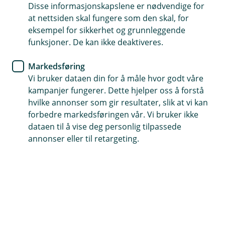
betalingsformatene
Disse informasjonskapslene er nødvendige for
at nettsiden skal fungere som den skal, for
eksempel for sikkerhet og grunnleggende
funksjoner. De kan ikke deaktiveres.
Krav om strukturert/hybrid adresse
Markedsføring
for utenlandsbetalinger
Vi bruker dataen din for å måle hvor godt våre
kampanjer fungerer. Dette hjelper oss å forstå
Stadig flere land stiller krav til fullstendig og
hvilke annonser som gir resultater, slik at vi kan
strukturert informasjon om adresse på avsender
forbedre markedsføringen vår. Vi bruker ikke
og mottager av internasjonale betalinger.
dataen til å vise deg personlig tilpassede
annonser eller til retargeting.
Som en følge av dette blir også regelverket for
utveksling av meldinger mellom bankene oppdatert.
For deg som kunde betyr det nye krav til adresse
informasjon som følger utenlandsbetalinger. Konkret
vil dette si at adresse informasjonen på avsender og
mottagersiden må leveres strukturert og minstekravet