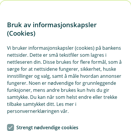
H
o
Bruk av informasjonskapsler
p
p
(Cookies)
i
Vi bruker informasjonskapsler (cookies) på bankens
nettsider. Dette er små tekstfiler som lagres i
n
nettleseren din. Disse brukes for flere formål, som å
n
sørge for at nettsidene fungerer, sikkerhet, huske
h
innstillinger og valg, samt å måle hvordan annonser
o
fungerer. Noen er nødvendige for grunnleggende
funksjoner, mens andre brukes kun hvis du gir
d
samtykke. Du kan når som helst endre eller trekke
e
tilbake samtykket ditt. Les mer i
t
personvernerklæringen vår.
Viktige endringer i
Strengt nødvendige cookies