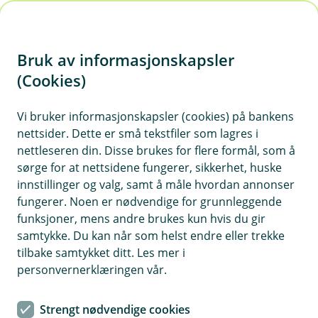
H
o
Bruk av informasjonskapsler
p
p
(Cookies)
i
Vi bruker informasjonskapsler (cookies) på bankens
nettsider. Dette er små tekstfiler som lagres i
n
nettleseren din. Disse brukes for flere formål, som å
n
sørge for at nettsidene fungerer, sikkerhet, huske
h
innstillinger og valg, samt å måle hvordan annonser
o
fungerer. Noen er nødvendige for grunnleggende
funksjoner, mens andre brukes kun hvis du gir
d
samtykke. Du kan når som helst endre eller trekke
e
tilbake samtykket ditt. Les mer i
t
personvernerklæringen vår.
Bedriftsforsikring
Strengt nødvendige cookies