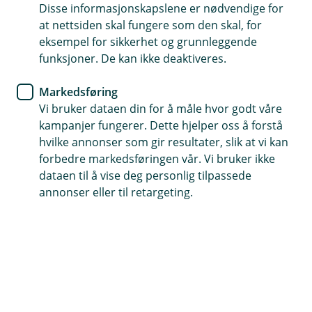
Disse informasjonskapslene er nødvendige for
Vi kjenner de lokale forholdene
at nettsiden skal fungere som den skal, for
eksempel for sikkerhet og grunnleggende
Egen rådgiver som kjenner bedriften din
funksjoner. De kan ikke deaktiveres.
Forsikring etter dine behov
Markedsføring
Vi bruker dataen din for å måle hvor godt våre
Ta kontakt
kampanjer fungerer. Dette hjelper oss å forstå
hvilke annonser som gir resultater, slik at vi kan
forbedre markedsføringen vår. Vi bruker ikke
Hvilken forsikring trenger bedriften
dataen til å vise deg personlig tilpassede
annonser eller til retargeting.
din?
Ikke sats på flaks. Sikre deg for fremtiden
sammen med en rådgiver som kjenner bedriften
din og behovene dine inn og ut. Å forsikre deg
gjennom oss gir deg en samarbeidspartner som
er en aktiv del av nærmiljøet ditt.