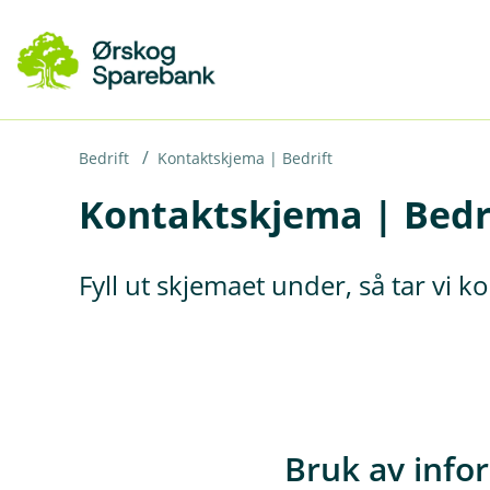
H
o
p
p
i
Bedrift
Kontaktskjema | Bedrift
Kontaktskjema | Bedr
n
n
h
Fyll ut skjemaet under, så tar vi 
o
d
e
t
Bruk av info