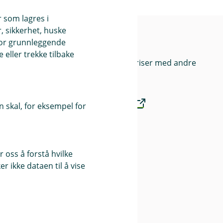
r som lagres i
, sikkerhet, huske
nk
Priser
for grunnleggende
eller trekke tilbake
Sammenlign våre priser med andre
selskaper på
Finansportalen.no
 skal, for eksempel for
Våre priser
 oss å forstå hvilke
r ikke dataen til å vise