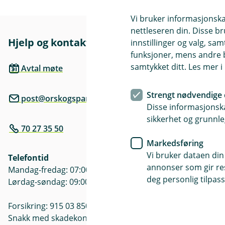
Vi bruker informasjonskap
nettleseren din. Disse br
Hjelp og kontakt
Her finne
innstillinger og valg, 
funksjoner, mens andre b
Besøksadre
samtykket ditt. Les mer 
Avtal møte
Sjøholtvegen
Strengt nødvendige 
post@orskogsparebank.no
Postadresse
Disse informasjonska
Postboks 23
sikkerhet og grunnle
70 27 35 50
Åpningstide
Markedsføring
Mandag - Fre
Vi bruker dataen din
Telefontid
Søndag: ste
annonser som gir resu
Mandag-fredag: 07:00-21:00
deg personlig tilpass
Lørdag-søndag: 09:00-21:00
Forsikring: 915 03 850
Snakk med skadekonsulent: mandag til