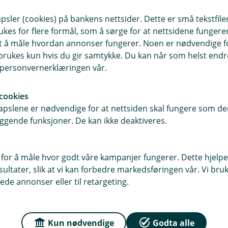
sler (cookies) på bankens nettsider. Dette er små tekstfile
ukes for flere formål, som å sørge for at nettsidene fungerer
r du oss
Om Ørskog Spareba
samt å måle hvordan annonser fungerer. Noen er nødvendige 
rukes kun hvis du gir samtykke. Du kan når som helst endre 
sse
Org.nr: 837900212
i personvernerklæringen vår.
 21, 6240 Ørskog
Om oss
cookies
pslene er nødvendige for at nettsiden skal fungere som den
5, 6249 Ørskog
ggende funksjoner. De kan ikke deaktiveres.
Kontakt oss
r
dag: 10:00 - 15:00 Lørdag -
 for å måle hvor godt våre kampanjer fungerer. Dette hjelper
ngt
ltater, slik at vi kan forbedre markedsføringen vår. Vi bruke
ede annonser eller til retargeting.
Kun nødvendige
Godta alle