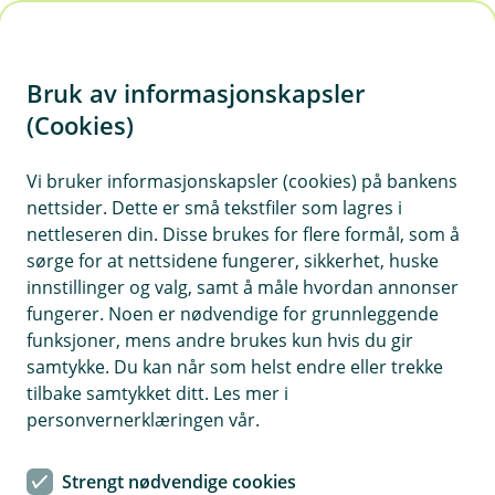
H
o
Bruk av informasjonskapsler
p
p
(Cookies)
i
Vi bruker informasjonskapsler (cookies) på bankens
nettsider. Dette er små tekstfiler som lagres i
n
nettleseren din. Disse brukes for flere formål, som å
n
sørge for at nettsidene fungerer, sikkerhet, huske
h
innstillinger og valg, samt å måle hvordan annonser
o
fungerer. Noen er nødvendige for grunnleggende
funksjoner, mens andre brukes kun hvis du gir
d
samtykke. Du kan når som helst endre eller trekke
e
tilbake samtykket ditt. Les mer i
t
personvernerklæringen vår.
BM Sparing og pensjon
Strengt nødvendige cookies