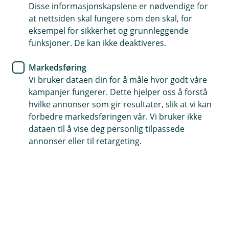
Disse informasjonskapslene er nødvendige for
Eika Innskuddspensjon - en
at nettsiden skal fungere som den skal, for
viktig del av lønnssamtalen
eksempel for sikkerhet og grunnleggende
funksjoner. De kan ikke deaktiveres.
Det er snart tid for årets lønnssamtaler. Mange
Markedsføring
ansatte forventer reallønnsvekst, og presset på
Vi bruker dataen din for å måle hvor godt våre
lønnskostnader kan bli stort. Da kan det være
kampanjer fungerer. Dette hjelper oss å forstå
smart å se lønn og pensjon i sammenheng.
hvilke annonser som gir resultater, slik at vi kan
forbedre markedsføringen vår. Vi bruker ikke
En gjennomtenkt pensjonsordning kan gi større
dataen til å vise deg personlig tilpassede
fleksibilitet i forhandlingene – og samtidig styrke
annonser eller til retargeting.
bedriften din på lang sikt.
Mange ansatte verdsetter pensjon høyt
Undersøkelser gjennomført av bransjen ila de siste
årene, viser en trend der ansatte i større grad