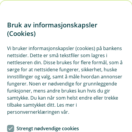
H
o
Bruk av informasjonskapsler
p
p
(Cookies)
i
Vi bruker informasjonskapsler (cookies) på bankens
nettsider. Dette er små tekstfiler som lagres i
n
nettleseren din. Disse brukes for flere formål, som å
n
sørge for at nettsidene fungerer, sikkerhet, huske
h
innstillinger og valg, samt å måle hvordan annonser
o
fungerer. Noen er nødvendige for grunnleggende
funksjoner, mens andre brukes kun hvis du gir
d
samtykke. Du kan når som helst endre eller trekke
e
tilbake samtykket ditt. Les mer i
t
personvernerklæringen vår.
Bondens ulykkesforsikring
Strengt nødvendige cookies