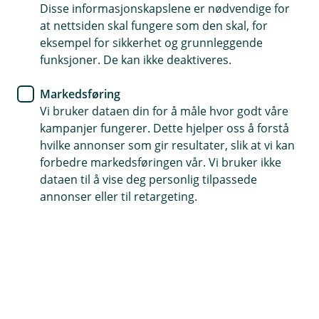
Disse informasjonskapslene er nødvendige for
Enkel forsikring som er særlig gunstig for hele familien
at nettsiden skal fungere som den skal, for
eksempel for sikkerhet og grunnleggende
Dekker varig medisinsk invaliditet fra 1 til 100 prosent
funksjoner. De kan ikke deaktiveres.
Gyldig hele døgnet, for både arbeid og fritid
Markedsføring
Vi bruker dataen din for å måle hvor godt våre
Kontakt meg om bondens ulykkesforsikring
kampanjer fungerer. Dette hjelper oss å forstå
hvilke annonser som gir resultater, slik at vi kan
forbedre markedsføringen vår. Vi bruker ikke
Hva er bondens ulykkesforsikring?
dataen til å vise deg personlig tilpassede
annonser eller til retargeting.
Det skjer dessverre mange ulykker i landbruket.
Få trygghet i hverdagen for deg og familien din.
Med bondens ulykkesforsikring får du økonomisk
støtte om det skjer ulykker, både hjemme og på
jobb.