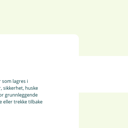
r som lagres i
, sikkerhet, huske
for grunnleggende
eller trekke tilbake
e