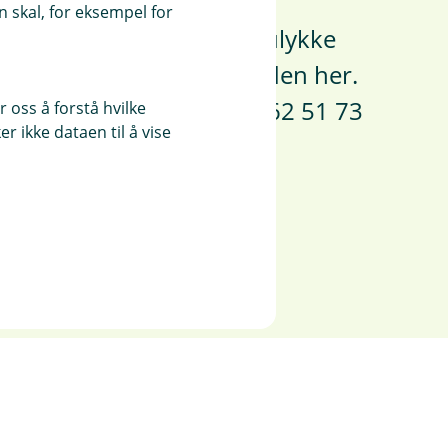
 skal, for eksempel for
sikret vært utsatt for en ulykke
e, kan du melde om skaden her.
kontakte oss på telefon 62 51 73
 oss å forstå hvilke
r ikke dataen til å vise