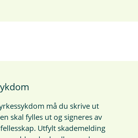
ssykdom
 yrkessykdom må du skrive ut
 skal fylles ut og signeres av
 fellesskap. Utfylt skademelding