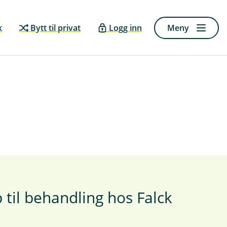
k
Bytt til privat
Logg inn
Meny
p til behandling hos Falck