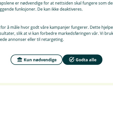
pslene er nødvendige for at nettsiden skal fungere som den
Har du eller andre du har for
ggende funksjoner. De kan ikke deaktiveres.
som har medført personskad
Ønsker du veiledning kan du 
 for å måle hvor godt våre kampanjer fungerer. Dette hjelper
ltater, slik at vi kan forbedre markedsføringen vår. Vi bruke
42.
ede annonser eller til retargeting.
Meld skade
Kun nødvendige
Godta alle