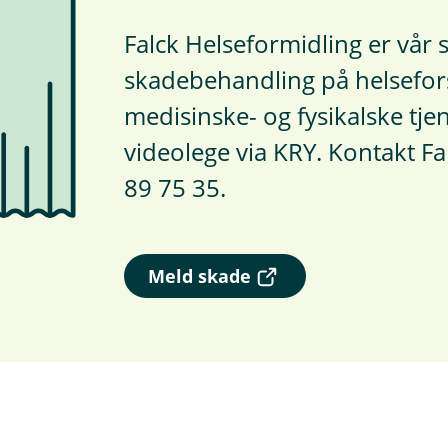
Falck Helseformidling er vår 
skadebehandling på helsefor
medisinske- og fysikalske tje
videolege via KRY. Kontakt Fa
89 75 35.
(
Meld skade
E
k
s
t
e
r
n
l