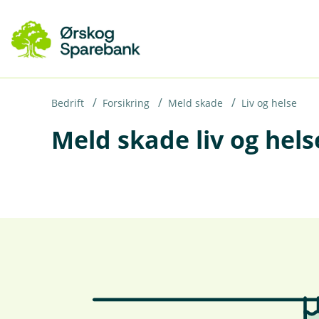
H
o
p
p
i
Bedrift
Forsikring
Meld skade
Liv og helse
Meld skade liv og hels
n
n
h
o
d
e
t