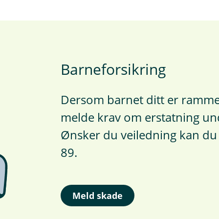
e
n
k
e
,
å
p
Barneforsikring
n
e
r
Dersom barnet ditt er ramme
i
n
melde krav om erstatning un
y
t
Ønsker du veiledning kan du 
t
v
89.
i
n
d
u
Meld skade
)