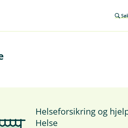
Sø
e
Helseforsikring og hjel
Helse