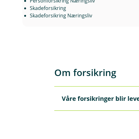
Personforsikring Næringsliv
Skadeforsikring
Skadeforsikring Næringsliv
Om forsikring
Våre forsikringer blir le
Å
p
n
e
Forsikringene våre leveres av
/
trenger hjelp.
L
u