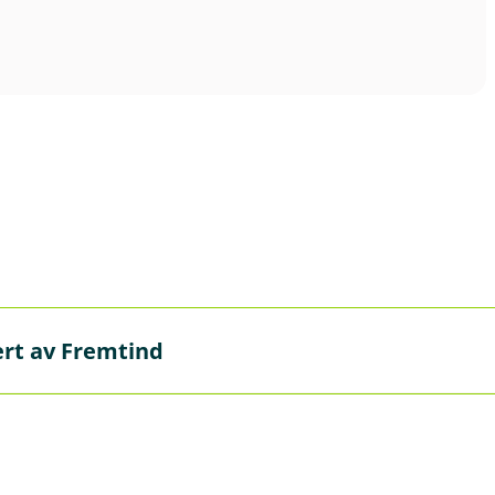
vert av Fremtind
 Fremtind, men det er oss i banken du skal kontakte hvis du 