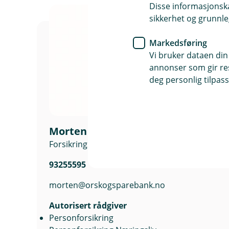
n
Disse informasjonska
e
sikkerhet og grunnle
r
i
Markedsføring
n
Vi bruker dataen din
y
annonser som gir resu
t
deg personlig tilpass
t
v
i
n
Morten Straumsheim
d
Forsikringsansvarlig
u
)
93255595
morten@orskogsparebank.no
Autorisert rådgiver
Personforsikring