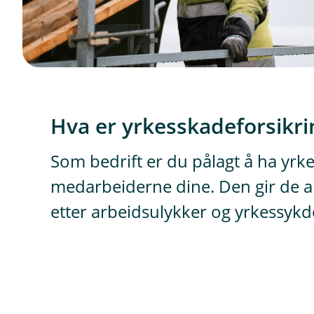
Hva er yrkesskadeforsikri
Som bedrift er du pålagt å ha yrk
medarbeiderne dine. Den gir de ans
etter arbeidsulykker og yrkessy
D