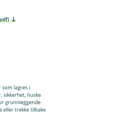
pdf)
r som lagres i
ring
, sikkerhet, huske
for grunnleggende
eller trekke tilbake
ng