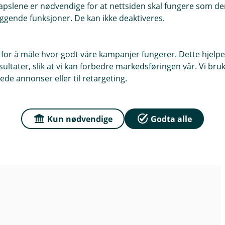
n
pslene er nødvendige for at nettsiden skal fungere som den
e
ggende funksjoner. De kan ikke deaktiveres.
r
i
n
 for å måle hvor godt våre kampanjer fungerer. Dette hjelper
y
ltater, slik at vi kan forbedre markedsføringen vår. Vi bruke
t
ede annonser eller til retargeting.
t
v
i
Kun nødvendige
Godta alle
n
d
u
)