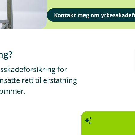
Kontakt meg om yrkesskadefo
ng?
esskadeforsikring for
atte rett til erstatning
kdommer.