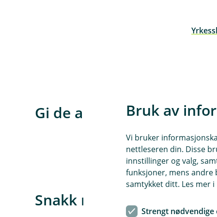
Yrkessk
(
E
k
s
t
e
Bruk av info
r
Gi de ansatte det lille eks
n
l
Vi bruker informasjonskap
e
An
nettleseren din. Disse br
n
innstillinger og valg, 
k
funksjoner, mens andre b
e
samtykket ditt. Les mer 
,
Snakk med en av rådgiver
å
p
Strengt nødvendige 