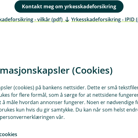
r
Kontakt meg om yrkesskadeforsikring
t
adeforsikring - vilkår (pdf)
Yrkesskadeforsikring - IPID (
(
E
k
s
t
e
rmasjonskapsler (Cookies)
r
tra med tilleggsforsikringer
n
l
sler (cookies) på bankens nettsider. Dette er små tekstfile
e
nen sykdom
Fritidsulykke
Sykelønnsforsik
ukes for flere formål, som å sørge for at nettsidene fungerer
n
samt å måle hvordan annonser fungerer. Noen er nødvendige 
k
rukes kun hvis du gir samtykke. Du kan når som helst endre 
e
i personvernerklæringen vår.
,
ne våre om yrkesskadeforsikri
å
p
cookies