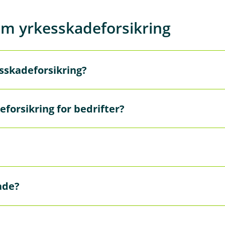
om yrkesskadeforsikring
esskadeforsikring?
sikringen skal sikre erstatning til ansatte for skader som de 
forsikring for bedrifter?
d varig arbeidsuførhet eller medisinsk invaliditet, og hvis de
den. Erstatningsnivåene i yrkesskadeforsikringen er standa
ade?
r og lønn. G justeres 1. mai hvert år, du kan se hva G ligger 
seg, kan dere enkelt
melde fra til oss på nett eller ringe oss
.