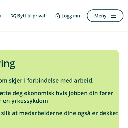
k
Bytt til privat
Logg inn
Meny
ring
om skjer i forbindelse med arbeid.
tøtte deg økonomisk hvis jobben din fører
får en yrkessykdom
 slik at medarbeiderne dine også er dekket