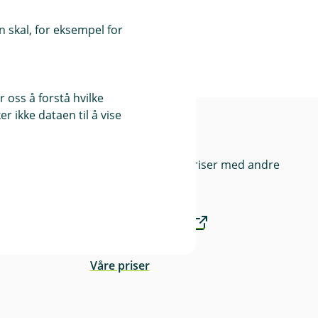
 skal, for eksempel for
 oss å forstå hvilke
r ikke dataen til å vise
nk
Priser
Sammenlign våre priser med andre
selskaper på
Finansportalen.no
Våre priser