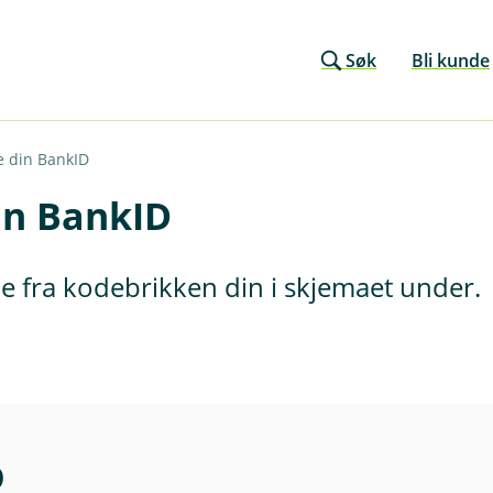
Søk
Bli kunde
e din BankID
in BankID
e fra kodebrikken din i skjemaet under.
D