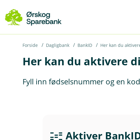
H
o
p
p
i
Forside
Dagligbank
BankID
Her kan du aktiver
Her kan du aktivere d
n
n
h
Fyll inn fødselsnummer og en kod
o
d
e
t
Aktiver BankI