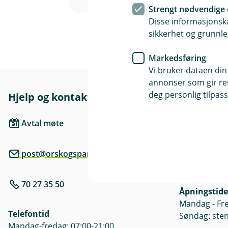
Strengt nødvendige 
Disse informasjonska
sikkerhet og grunnle
Markedsføring
Vi bruker dataen din
annonser som gir resu
deg personlig tilpass
Hjelp og kontakt
Her finne
Besøksadre
Avtal møte
Sjøholtvegen
post@orskogsparebank.no
Postadresse
Postboks 23
70 27 35 50
Åpningstide
Mandag - Fre
Telefontid
Søndag: ste
Mandag-fredag: 07:00-21:00