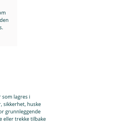
som
oden
s.
r som lagres i
, sikkerhet, huske
for grunnleggende
eller trekke tilbake