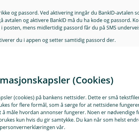
ikke og passord. Ved aktivering inngår du BankID-avtalen 
ngå avtalen og aktivere BankID må du ha kode og passord. K
t i posten, mens midlertidig passord får du på SMS undervei
tiverer du i appen og setter samtidig passord der.
rmasjonskapsler (Cookies)
sler (cookies) på bankens nettsider. Dette er små tekstfile
ukes for flere formål, som å sørge for at nettsidene fungerer
samt å måle hvordan annonser fungerer. Noen er nødvendige 
Neste
rukes kun hvis du gir samtykke. Du kan når som helst endre 
i personvernerklæringen vår.