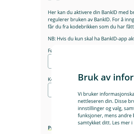
Her kan du aktivere din BankID med br
regulerer bruken av BankID. For å in
får du fra kodebrikken som du har fåt
NB: Hvis du kun skal ha BankID-app ak
Fødselsnummer
Bruk av info
Kode fra kodebrikke
Vi bruker informasjonskap
nettleseren din. Disse br
innstillinger og valg, 
funksjoner, mens andre b
samtykket ditt. Les mer 
Press here to see the page in English