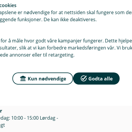
cookies
pslene er nødvendige for at nettsiden skal fungere som den
ggende funksjoner. De kan ikke deaktiveres.
 for å måle hvor godt våre kampanjer fungerer. Dette hjelper
ltater, slik at vi kan forbedre markedsføringen vår. Vi bruke
ede annonser eller til retargeting.
r du oss
Om Ørskog Spareba
sse
Org.nr: 837900212
 21, 6240 Ørskog
Kun nødvendige
Godta alle
Om oss
5, 6249 Ørskog
Kontakt oss
r
dag: 10:00 - 15:00 Lørdag -
ngt