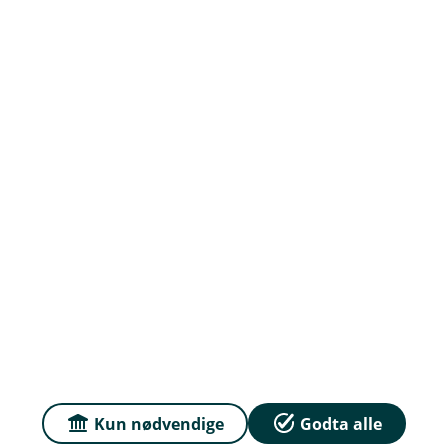
Om oss
Kontakt oss
Priser
Sammenlign våre priser med andre selskaper på
Finansportalen.no
Våre priser
Personvern og informasjonskapsler
Sikkerhet og antihvitvask
Kun nødvendige
Godta alle