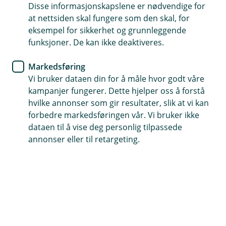
Disse informasjonskapslene er nødvendige for
Søk og signer digitalt med BankID
at nettsiden skal fungere som den skal, for
eksempel for sikkerhet og grunnleggende
Inntil 100 % finansiering, opptil 10 års nedbetaling
funksjoner. De kan ikke deaktiveres.
Få uforpliktende lånebevis, gyldig i 3 måneder
Markedsføring
Vi bruker dataen din for å måle hvor godt våre
Søk billån
kampanjer fungerer. Dette hjelper oss å forstå
hvilke annonser som gir resultater, slik at vi kan
forbedre markedsføringen vår. Vi bruker ikke
Billån som passer deg og ditt behov
dataen til å vise deg personlig tilpassede
annonser eller til retargeting.
Velkommen til en enklere bilfinansiering! Enten
du drømmer om en ny eller brukt bil, tilbyr vi
fleksible billån som passer dine behov. Velg
mellom vårt populære grønne lån, et ordinært
billån eller vårt kaskofrie alternativ. Vi er her for å
hjelpe deg med å finne den beste løsningen –