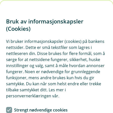
H
o
Bruk av informasjonskapsler
p
p
(Cookies)
i
Vi bruker informasjonskapsler (cookies) på bankens
nettsider. Dette er små tekstfiler som lagres i
n
nettleseren din. Disse brukes for flere formål, som å
n
sørge for at nettsidene fungerer, sikkerhet, huske
h
innstillinger og valg, samt å måle hvordan annonser
o
fungerer. Noen er nødvendige for grunnleggende
funksjoner, mens andre brukes kun hvis du gir
d
samtykke. Du kan når som helst endre eller trekke
e
tilbake samtykket ditt. Les mer i
t
personvernerklæringen vår.
Billån
Strengt nødvendige cookies