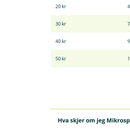
20 kr
4
30 kr
7
40 kr
9
50 kr
1
Hva skjer om jeg Mikrosp
Å
p