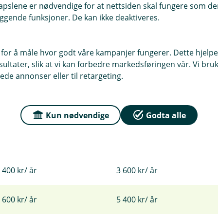
pslene er nødvendige for at nettsiden skal fungere som den
ggende funksjoner. De kan ikke deaktiveres.
 for å måle hvor godt våre kampanjer fungerer. Dette hjelper
ltater, slik at vi kan forbedre markedsføringen vår. Vi bruke
ede annonser eller til retargeting.
an bli
Kun nødvendige
Godta alle
0 kortkjøp/ mnd
30 kortkjøp/ mnd
 200 kr/ år
1 800 kr/ år
 400 kr/ år
3 600 kr/ år
 600 kr/ år
5 400 kr/ år