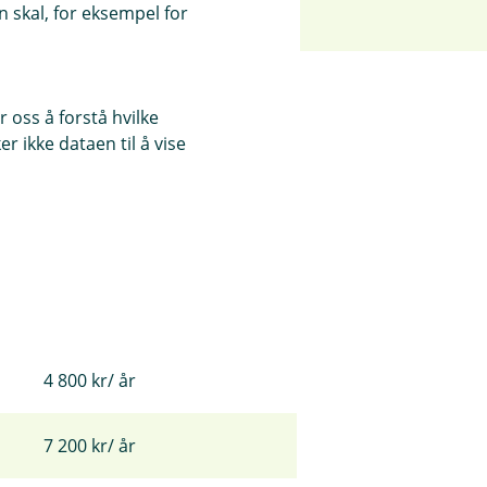
 skal, for eksempel for
 oss å forstå hvilke
r ikke dataen til å vise
40 kortkjøp/ mnd
2 400 kr/ år
4 800 kr/ år
7 200 kr/ år