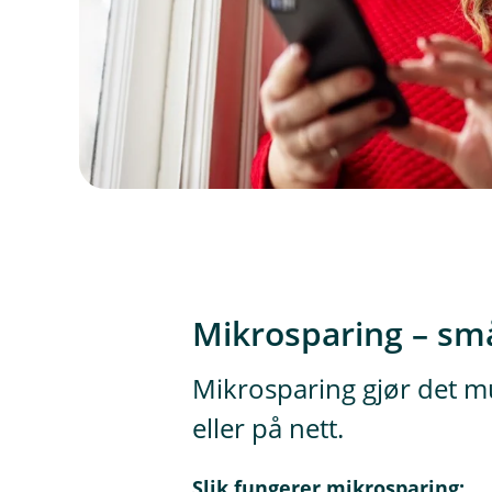
Mikrosparing – små
Mikrosparing gjør det mu
eller på nett.
Slik fungerer mikrosparing: