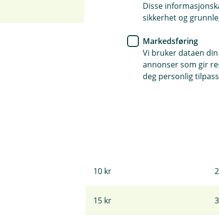
Disse informasjonska
sikkerhet og grunnle
Markedsføring
Vi bruker dataen din
annonser som gir resu
deg personlig tilpass
Se hvor mye sparingen k
Sparebeløp
2
5 kr
1
10 kr
2
15 kr
3