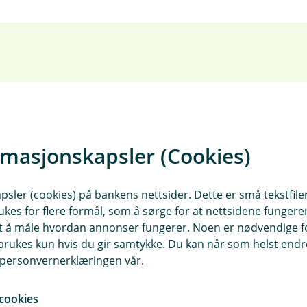
Mikrosparing passer for
Med mikrosparing sparer du l
rmasjonskapsler (Cookies)
bankkortet ditt – helt automa
hverdagen, og over tid kan s
sler (cookies) på bankens nettsider. Dette er små tekstfile
Det gjør sparing enklere og 
ukes for flere formål, som å sørge for at nettsidene fungerer
samt å måle hvordan annonser fungerer. Noen er nødvendige 
trenger.
rukes kun hvis du gir samtykke. Du kan når som helst endre 
i personvernerklæringen vår.
cookies