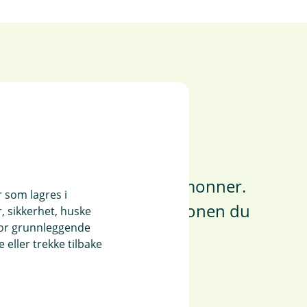
 alle!
itt hver gang du bruker
tisk. Det merkes knapt i
må beløp bli til noe som monner.
r som lagres i
kan gi den ekstra motivasjonen du
, sikkerhet, huske
for grunnleggende
eller trekke tilbake