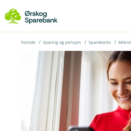
H
o
p
p
i
Forside
Sparing og pensjon
Sparekonto
Mikro
n
n
h
o
d
e
t