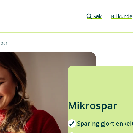
Søk
Bli kunde
spar
Mikrospar
Sparing gjort enkel