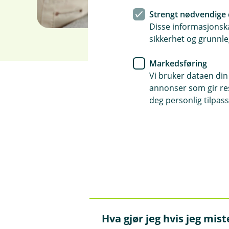
Strengt nødvendige 
Disse informasjonska
sikkerhet og grunnle
Markedsføring
Vi bruker dataen din
annonser som gir resu
deg personlig tilpass
Spørsmål og svar 
Kan jeg bruke bankkortet
Å
p
n
e
Ja, bankkortet ditt fungerer o
Hva gjør jeg hvis jeg mist
/
Å
regionsperre på kortet ditt –
L