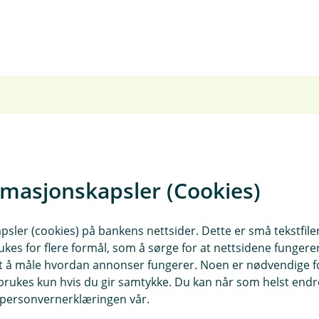
Betal med mobilen - enk
rmasjonskapsler (Cookies)
Bruk Vipps, Apple Pay, Googl
sler (cookies) på bankens nettsider. Dette er små tekstfile
i dag!
ukes for flere formål, som å sørge for at nettsidene fungerer
samt å måle hvordan annonser fungerer. Noen er nødvendige 
rukes kun hvis du gir samtykke. Du kan når som helst endre 
i personvernerklæringen vår.
Mobilbetaling for alle behov