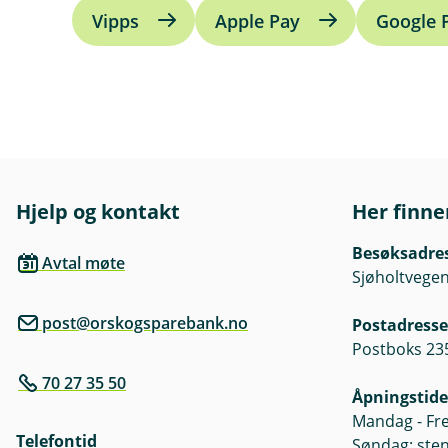
Vipps
Apple Pay
Google 
Hjelp og kontakt
Her finne
Besøksadre
Avtal møte
Sjøholtvegen
post@orskogsparebank.no
Postadresse
Postboks 23
70 27 35 50
Åpningstide
Mandag - Fre
Telefontid
Søndag: ste