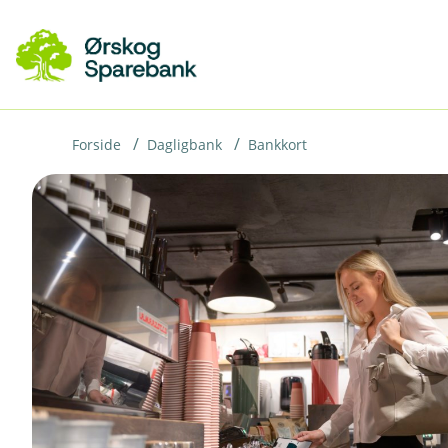
H
o
p
p
i
Forside
Dagligbank
Bankkort
n
n
h
o
d
e
t