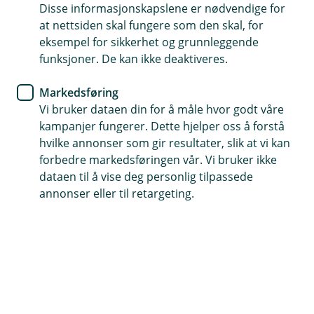
Disse informasjonskapslene er nødvendige for
Kredittkort
at nettsiden skal fungere som den skal, for
eksempel for sikkerhet og grunnleggende
Slik bruker du ditt digitale
funksjoner. De kan ikke deaktiveres.
kredittkort
Markedsføring
Vi bruker dataen din for å måle hvor godt våre
Visste du at du kan handle med digitalt kort både
kampanjer fungerer. Dette hjelper oss å forstå
i fysiske butikker og på nett?
hvilke annonser som gir resultater, slik at vi kan
forbedre markedsføringen vår. Vi bruker ikke
Det finnes tre ulike måter du kan bruke ditt digitale
dataen til å vise deg personlig tilpassede
kredittkort på i hverdagen.
annonser eller til retargeting.
Betal på nett ved å hente ditt digitale kredittkort i
mobil- og nettbanken.
Bruk telefonen i vanlige butikker.
Registrer kortet ditt i Google Pay, Samsung Pay,
Fitbit Pay eller Garmin Pay. Da kan du betale med
telefonen i stedet for å bruke det fysiske kortet.