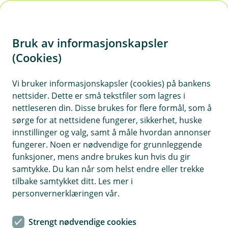
H
o
Bruk av informasjonskapsler
p
p
(Cookies)
i
Vi bruker informasjonskapsler (cookies) på bankens
nettsider. Dette er små tekstfiler som lagres i
n
nettleseren din. Disse brukes for flere formål, som å
n
sørge for at nettsidene fungerer, sikkerhet, huske
h
innstillinger og valg, samt å måle hvordan annonser
o
fungerer. Noen er nødvendige for grunnleggende
funksjoner, mens andre brukes kun hvis du gir
d
samtykke. Du kan når som helst endre eller trekke
e
tilbake samtykket ditt. Les mer i
t
personvernerklæringen vår.
Du kan enkelt legge inn ditt digitale kredittkort i de ulike
digitale lommebøker du benytter deg av.
Strengt nødvendige cookies