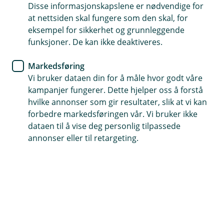
Disse informasjonskapslene er nødvendige for
at nettsiden skal fungere som den skal, for
eksempel for sikkerhet og grunnleggende
funksjoner. De kan ikke deaktiveres.
Markedsføring
Hjelp og kontakt
Vi bruker dataen din for å måle hvor godt våre
kampanjer fungerer. Dette hjelper oss å forstå
Avtal møte
hvilke annonser som gir resultater, slik at vi kan
forbedre markedsføringen vår. Vi bruker ikke
post@orskogsparebank.no
dataen til å vise deg personlig tilpassede
annonser eller til retargeting.
70 27 35 50
Telefontid
Mandag-fredag: 07:00-21:00
Lørdag-søndag: 09:00-21:00