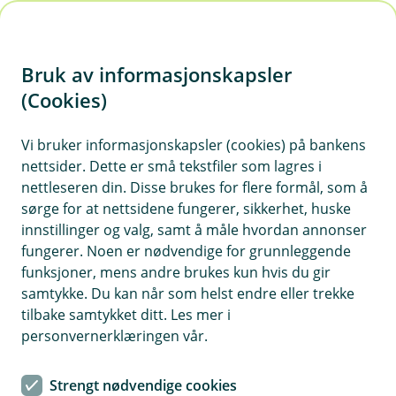
H
o
Bruk av informasjonskapsler
p
p
(Cookies)
Søk om kredittkort
i
Vi bruker informasjonskapsler (cookies) på bankens
nettsider. Dette er små tekstfiler som lagres i
n
nettleseren din. Disse brukes for flere formål, som å
n
sørge for at nettsidene fungerer, sikkerhet, huske
h
innstillinger og valg, samt å måle hvordan annonser
o
fungerer. Noen er nødvendige for grunnleggende
Priseksempel kredittkort:
funksjoner, mens andre brukes kun hvis du gir
d
Effektiv rente 26,2 %. Låner du 15 000 kr over 12
samtykke. Du kan når som helst endre eller trekke
e
måneder, koster det 1 650 kr, og du betaler
tilbake samtykket ditt. Les mer i
t
totalt 16 650 kr.
personvernerklæringen vår.
Kredittkortet leveres av Kredittbanken ASA.
Strengt nødvendige cookies