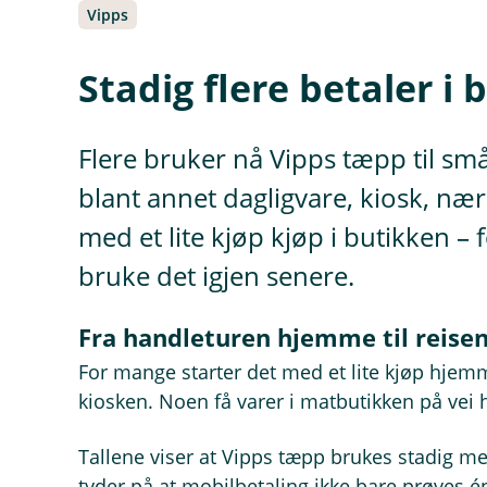
Vipps
Stadig flere betaler i
Flere bruker nå Vipps tæpp til små
blant annet dagligvare, kiosk, næ
med et lite kjøp kjøp i butikken – 
bruke det igjen senere.
Fra handleturen hjemme til reisen
For mange starter det med et lite kjøp hjemm
kiosken. Noen få varer i matbutikken på vei
Tallene viser at Vipps tæpp brukes stadig mer
tyder på at mobilbetaling ikke bare prøves én