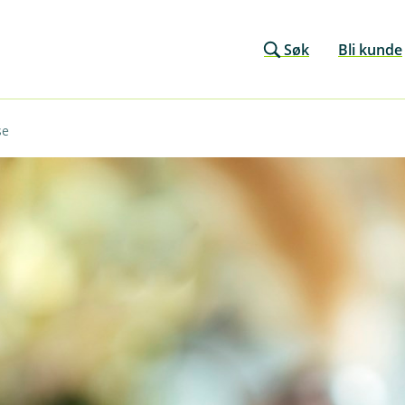
Søk
Bli kunde
se