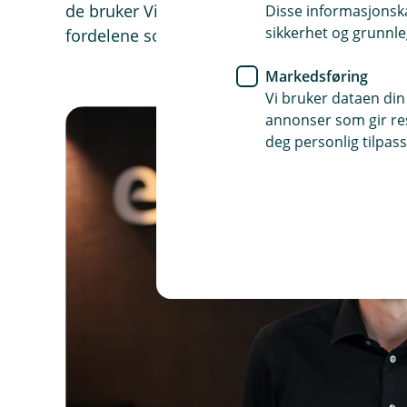
de bruker Vipps tæpp. Svaret er ja – i de alle
Disse informasjonska
sikkerhet og grunnle
fordelene som om du hadde brukt det fysiske 
Markedsføring
Vi bruker dataen din
annonser som gir resu
deg personlig tilpass