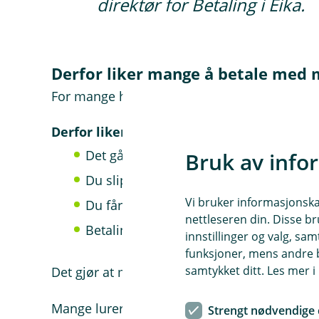
direktør for Betaling i Eika.
Derfor liker mange å betale med 
For mange handler det først og fremst om at 
Derfor liker mange Vipps tæpp
Det går raskt i hverdagen
Bruk av info
Du slipper å finne fram kortet
Vi bruker informasjonskap
Du får oversikt i appen
nettleseren din. Disse br
Betalingen godkjennes på mobilen med 
innstillinger og valg, 
funksjoner, mens andre b
samtykket ditt. Les mer 
Det gjør at mange opplever mobilbetaling so
Mange lurer også på om de fortsatt får poeng
Strengt nødvendige 