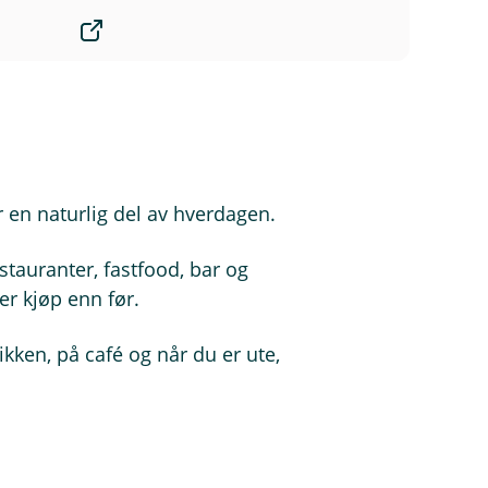
k
s
t
e
r
n
l
e
 en naturlig del av hverdagen.
n
k
e
stauranter, fastfood, bar og
,
er kjøp enn før.
å
p
ken, på café og når du er ute,
n
e
r
i
n