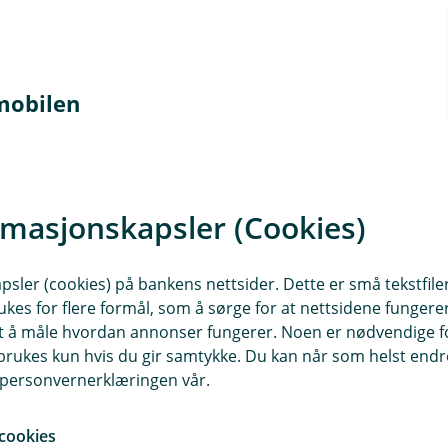
mobilen
det er enkelt i en travel hverdag.
rmasjonskapsler (Cookies)
sler (cookies) på bankens nettsider. Dette er små tekstfile
ukes for flere formål, som å sørge for at nettsidene fungerer
ansikt eller fingeravtrykk
samt å måle hvordan annonser fungerer. Noen er nødvendige 
rukes kun hvis du gir samtykke. Du kan når som helst endre 
i personvernerklæringen vår.
m både enkelt og trygt i hverdagen.
, bonuser eller andre fordeler når
cookies