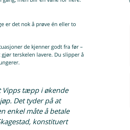
 er det nok å prøve én eller to
asjoner de kjenner godt fra før –
 gjør terskelen lavere. Du slipper å
fungerer.
at Vipps tæpp i økende
kjøp. Det tyder på at
n enkel måte å betale
Skagestad, konstituert