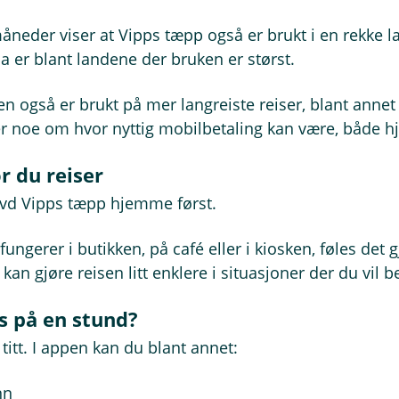
måneder viser at Vipps tæpp også er brukt i en rekke l
 er blant landene der bruken er størst.
en også er brukt på mer langreiste reiser, blant annet 
er noe om hvor nyttig mobilbetaling kan være, både h
r du reiser
øvd Vipps tæpp hjemme først.
ungerer i butikken, på café eller i kiosken, føles det 
 kan gjøre reisen litt enklere i situasjoner der du vil
s på en stund?
titt. I appen kan du blant annet:
nn