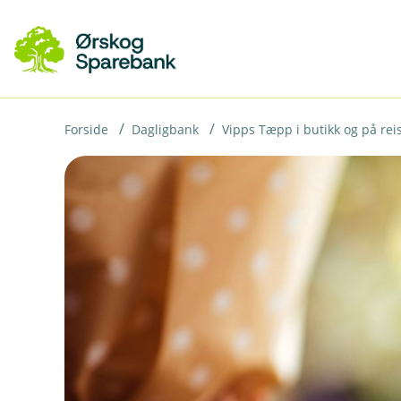
H
o
p
p
i
Forside
Dagligbank
Vipps Tæpp i butikk og på rei
n
n
h
o
d
e
t