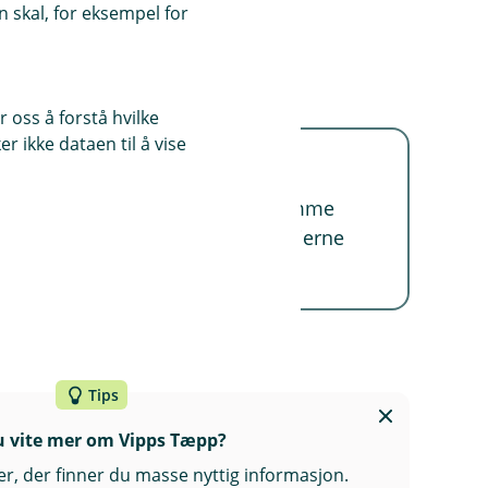
 skal, for eksempel for
 oss å forstå hvilke
r ikke dataen til å vise
 greit å ha testet Vipps tæpp hjemme
dan det fungerer, blir terskelen gjerne
ute og reiser, sier Skagestad.
Tips
(
du vite mer om Vipps Tæpp?
E
der, der finner du masse nyttig informasjon.