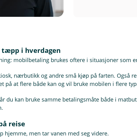
s tæpp i hverdagen
ing: mobilbetaling brukes oftere i situasjoner som er
 kiosk, nærbutikk og andre små kjøp på farten. Også re
t på at flere både kan og vil bruke mobilen i flere typ
r du kan bruke samme betalingsmåte både i matbutik
n.
på reise
 hjemme, men tar vanen med seg videre.