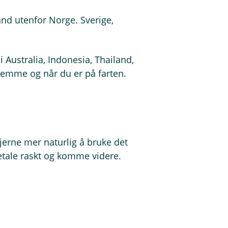
y
t
and utenfor Norge. Sverige,
t
v
i
i Australia, Indonesia, Thailand,
n
jemme og når du er på farten.
d
u
)
gjerne mer naturlig å bruke det
 betale raskt og komme videre.