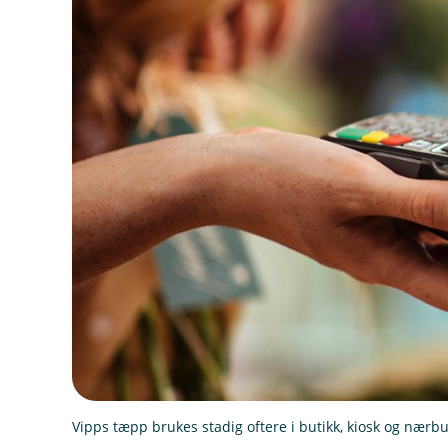
Vipps tæpp brukes stadig oftere i butikk, kiosk og nærbu