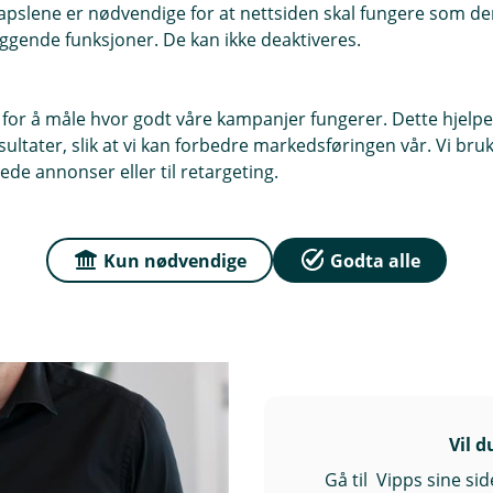
r fleste tilfeller får du de samme
pslene er nødvendige for at nettsiden skal fungere som den
ggende funksjoner. De kan ikke deaktiveres.
kortet ditt.
 for å måle hvor godt våre kampanjer fungerer. Dette hjelper
ltater, slik at vi kan forbedre markedsføringen vår. Vi bruke
Sverres tips
ede annonser eller til retargeting.
– Mange synes det er
først. Når du vet hvor
Kun nødvendige
Godta alle
lavere også når du er 
Vil 
Gå til Vipps sine si