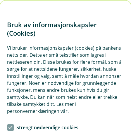
H
o
Bruk av informasjonskapsler
p
p
(Cookies)
i
Vi bruker informasjonskapsler (cookies) på bankens
nettsider. Dette er små tekstfiler som lagres i
n
nettleseren din. Disse brukes for flere formål, som å
n
sørge for at nettsidene fungerer, sikkerhet, huske
h
innstillinger og valg, samt å måle hvordan annonser
o
fungerer. Noen er nødvendige for grunnleggende
funksjoner, mens andre brukes kun hvis du gir
d
samtykke. Du kan når som helst endre eller trekke
e
tilbake samtykket ditt. Les mer i
t
personvernerklæringen vår.
Du som har funnet din egen
Strengt nødvendige cookies
vei