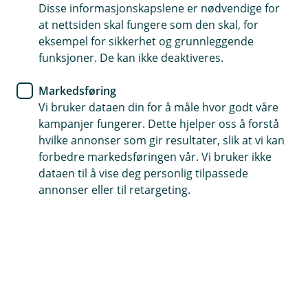
Disse informasjonskapslene er nødvendige for
at nettsiden skal fungere som den skal, for
Enten du er singel, skilt, senior eller i en
eksempel for sikkerhet og grunnleggende
bonusfamilie finner vi løsningene som passer
funksjoner. De kan ikke deaktiveres.
for deg.
Markedsføring
Vi bruker dataen din for å måle hvor godt våre
kampanjer fungerer. Dette hjelper oss å forstå
hvilke annonser som gir resultater, slik at vi kan
Du lever livet ditt på egen måte. Du kan være
forbedre markedsføringen vår. Vi bruker ikke
singel uten barn eller med barn, skilt, senior, bo i
dataen til å vise deg personlig tilpassede
annonser eller til retargeting.
kollektiv, eller være en del av en bonusfamilie.
Hverdagen din ser kanskje ikke helt ut som alle
andres. Her finner du forsikringene som er
relevante når du ikke følger en standard
livsmodell, men likevel ønsker god beskyttelse
for deg selv, tingene dine og livet ditt.