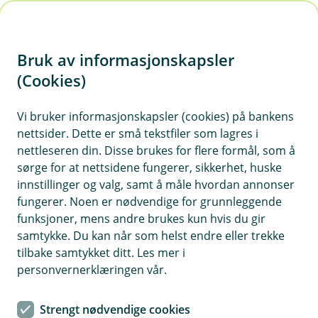
H
o
Bruk av informasjonskapsler
p
p
(Cookies)
i
Vi bruker informasjonskapsler (cookies) på bankens
nettsider. Dette er små tekstfiler som lagres i
n
nettleseren din. Disse brukes for flere formål, som å
n
sørge for at nettsidene fungerer, sikkerhet, huske
h
innstillinger og valg, samt å måle hvordan annonser
o
fungerer. Noen er nødvendige for grunnleggende
funksjoner, mens andre brukes kun hvis du gir
d
samtykke. Du kan når som helst endre eller trekke
e
tilbake samtykket ditt. Les mer i
t
personvernerklæringen vår.
Små barn bør helst sitte bakovervendt så lenge som mulig.
Strengt nødvendige cookies