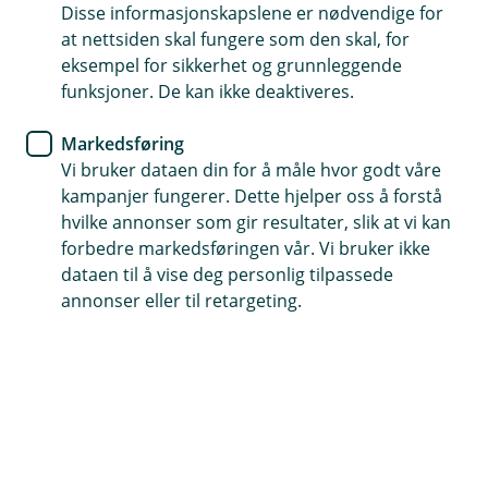
Bilforsikring
Disse informasjonskapslene er nødvendige for
at nettsiden skal fungere som den skal, for
Når skal barnesetet i bilen
eksempel for sikkerhet og grunnleggende
funksjoner. De kan ikke deaktiveres.
snus?
Markedsføring
Det anbefales at barn sitter bakovervendt i
Vi bruker dataen din for å måle hvor godt våre
bilsete så lenge som mulig. Det er også andre
kampanjer fungerer. Dette hjelper oss å forstå
råd du bør følge for å sikre barnet ditt riktig i
hvilke annonser som gir resultater, slik at vi kan
bilen.
forbedre markedsføringen vår. Vi bruker ikke
dataen til å vise deg personlig tilpassede
annonser eller til retargeting.
Ekspertmiljøer, som Trygg Trafikk, anbefaler at barn
sitter i bakovervendt barnesete til de er minst fem år
gamle – eller så lenge som mulig.
– Dette er blant annet fordi hodene til barn er store og
tunge i forhold til resten av kroppen. Det gjør de mer
utsatt for alvorlige skader ved en frontkollisjon, sier