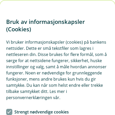
H
o
Bruk av informasjonskapsler
p
p
(Cookies)
i
Vi bruker informasjonskapsler (cookies) på bankens
nettsider. Dette er små tekstfiler som lagres i
n
nettleseren din. Disse brukes for flere formål, som å
n
sørge for at nettsidene fungerer, sikkerhet, huske
h
innstillinger og valg, samt å måle hvordan annonser
o
fungerer. Noen er nødvendige for grunnleggende
funksjoner, mens andre brukes kun hvis du gir
d
samtykke. Du kan når som helst endre eller trekke
e
tilbake samtykket ditt. Les mer i
t
personvernerklæringen vår.
Ansvarsforsikring drone
Strengt nødvendige cookies