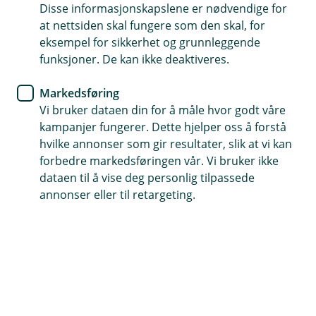
Disse informasjonskapslene er nødvendige for
Droneforsikring er en del av innboforsikringen. Den
at nettsiden skal fungere som den skal, for
gir deg trygghet når du bruker drone eller modellfly i
eksempel for sikkerhet og grunnleggende
åpen kategori (A1, A2 og A3).
funksjoner. De kan ikke deaktiveres.
Markedsføring
Kontakt meg om droneforsikring
Vi bruker dataen din for å måle hvor godt våre
kampanjer fungerer. Dette hjelper oss å forstå
hvilke annonser som gir resultater, slik at vi kan
Sikre deg selv og andre mot skader
forbedre markedsføringen vår. Vi bruker ikke
med droneforsikring
dataen til å vise deg personlig tilpassede
annonser eller til retargeting.
Ansvarsforsikringen dekker droner som er
registrert på deg, så lenge du flyr lovlig i åpen
kategori (A1, A2 og A3).
Forsikringen gjelder ved skade på andre – ikke på selve
dronen. Dekningen gjelder når du bruker dronen til