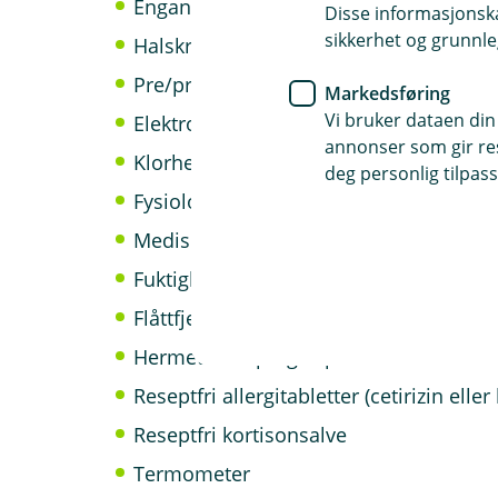
Engangssprøyter
Disse informasjonska
sikkerhet og grunnle
Halskrage
Pre/probiotika
Markedsføring
Vi bruker dataen din
Elektrolyttløsning (fremmer væskeoppt
annonser som gir resu
Klorheksidinholdig produkt (eksempelvi
deg personlig tilpass
Fysiologisk saltvann (9mg/ml)
Medisinsk honningsalve
Fuktighetsgivende øyegel
Flåttfjerner
Hermetisk asparges på boks
Reseptfri allergitabletter (cetirizin eller 
Reseptfri kortisonsalve
Termometer