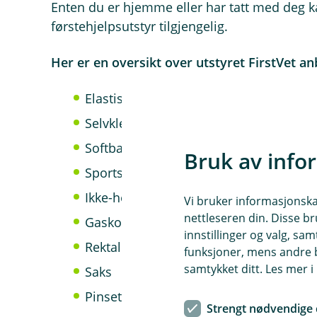
Enten du er hjemme eller har tatt med deg kat
førstehjelpsutstyr tilgjengelig.
Her er en oversikt over utstyret FirstVet an
Elastisk selvklebende bandasje
Selvklebende bandasje bomull
Softban bandasje
Bruk av info
Sportstape
Ikke-heftende kompresser
Vi bruker informasjonskap
nettleseren din. Disse br
Gaskompresser
innstillinger og valg, 
Rektal termometer
funksjoner, mens andre b
samtykket ditt. Les mer 
Saks
Pinsett
Strengt nødvendige 