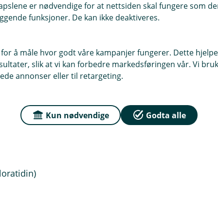
pslene er nødvendige for at nettsiden skal fungere som den
ggende funksjoner. De kan ikke deaktiveres.
 for å måle hvor godt våre kampanjer fungerer. Dette hjelper
ak)
ltater, slik at vi kan forbedre markedsføringen vår. Vi bruke
s hibiscrub, Spot Gel).
ede annonser eller til retargeting.
Kun nødvendige
Godta alle
loratidin)