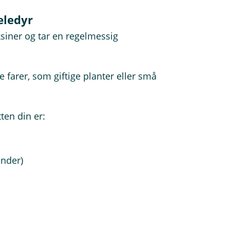
æledyr
ksiner og tar en regelmessig
 farer, som giftige planter eller små
ten din er:
under)