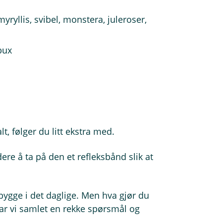
amyryllis, svibel, monstera, juleroser,
bux
t, følger du litt ekstra med.
re å ta på den et refleksbånd slik at
ebygge i det daglige. Men hva gjør du
ar vi samlet en rekke spørsmål og