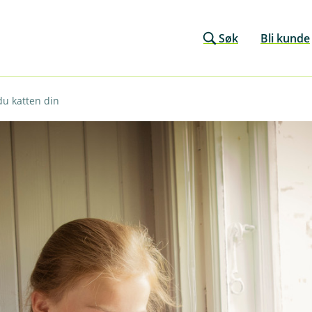
Søk
Bli kunde
 du katten din