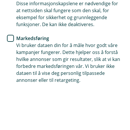
Disse informasjonskapslene er nødvendige for
at nettsiden skal fungere som den skal, for
Få råd og unngå unødvendige turer til veterinæren
eksempel for sikkerhet og grunnleggende
Åpent alle dager, 24 timer i døgnet, uansett hvor du er
funksjoner. De kan ikke deaktiveres.
Markedsføring
(
Logg inn hos FirstVet
E
Vi bruker dataen din for å måle hvor godt våre
k
kampanjer fungerer. Dette hjelper oss å forstå
s
hvilke annonser som gir resultater, slik at vi kan
t
Få veterinæren i lomma
forbedre markedsføringen vår. Vi bruker ikke
e
dataen til å vise deg personlig tilpassede
r
Få enkel tilgang til veterinær på mobilen. Om du
n
annonser eller til retargeting.
har forsikret hunden din gjennom
l
e
medlemsfordelen din i NJFF får du et ubegrenset
n
antall videokonsultasjoner med veterinær hos
k
FirstVet for sykdommer og skader som
e
)
inkluderes i hundeforsikringen din.