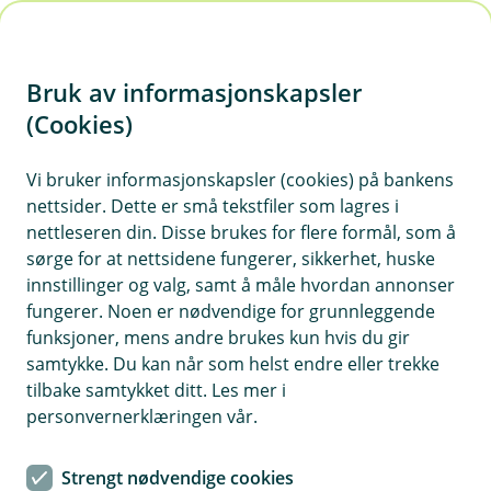
H
o
Bruk av informasjonskapsler
p
p
(Cookies)
i
Vi bruker informasjonskapsler (cookies) på bankens
nettsider. Dette er små tekstfiler som lagres i
n
nettleseren din. Disse brukes for flere formål, som å
n
sørge for at nettsidene fungerer, sikkerhet, huske
h
innstillinger og valg, samt å måle hvordan annonser
o
fungerer. Noen er nødvendige for grunnleggende
funksjoner, mens andre brukes kun hvis du gir
d
samtykke. Du kan når som helst endre eller trekke
e
tilbake samtykket ditt. Les mer i
t
FirstVet for NJFF-hunder
personvernerklæringen vår.
Ubegrenset antall videokonsultasjoner inkludert i
Strengt nødvendige cookies
forsikringen din