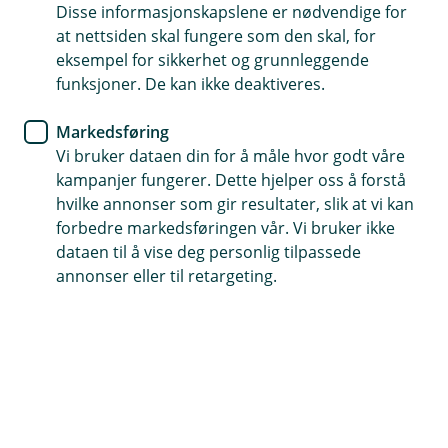
Å
min?
Disse informasjonskapslene er nødvendige for
L
p
u
at nettsiden skal fungere som den skal, for
n
k
Ja, du kan forsikre bruksverdien til hesten din
eksempel for sikkerhet og grunnleggende
e
k
/
som for eksempel avlshest, konkurransehest
funksjoner. De kan ikke deaktiveres.
L
eller gårdshest.
u
Hjelp og kontakt
Markedsføring
k
k
Vi bruker dataen din for å måle hvor godt våre
Avtal møte
kampanjer fungerer. Dette hjelper oss å forstå
hvilke annonser som gir resultater, slik at vi kan
forbedre markedsføringen vår. Vi bruker ikke
post@orskogsparebank.no
dataen til å vise deg personlig tilpassede
annonser eller til retargeting.
70 27 35 50
Telefontid
Mandag-fredag: 07:00-21:00
Lørdag-søndag: 09:00-21:00