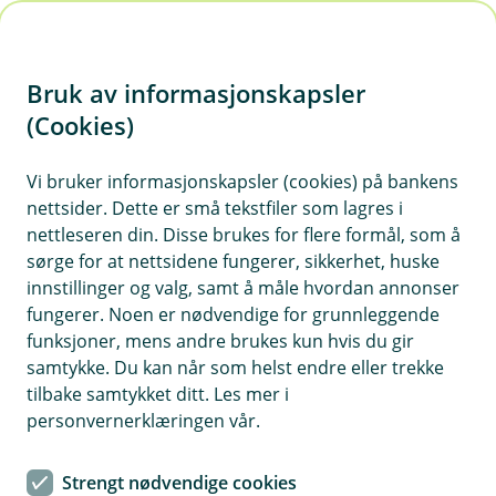
H
o
Bruk av informasjonskapsler
p
p
(Cookies)
Hesteforsikring
i
Vi bruker informasjonskapsler (cookies) på bankens
Her finner du våre ofte stilte spørsmål om
nettsider. Dette er små tekstfiler som lagres i
n
hesteforsikring.
nettleseren din. Disse brukes for flere formål, som å
n
sørge for at nettsidene fungerer, sikkerhet, huske
h
innstillinger og valg, samt å måle hvordan annonser
o
fungerer. Noen er nødvendige for grunnleggende
Spørsmål og svar om hesteforsikring
funksjoner, mens andre brukes kun hvis du gir
d
samtykke. Du kan når som helst endre eller trekke
e
tilbake samtykket ditt. Les mer i
Hvor lenge kan jeg ha forsikringen?
t
Å
personvernerklæringen vår.
p
n
Du kan ha hesteforsikringen frem til første
e
Strengt nødvendige cookies
Kan jeg forsikre bruksverdien til hesten
hovedforfall etter hesten din fyller 24 år.
/