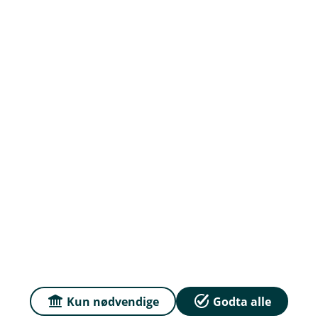
Om oss
Kontakt oss
Priser
Sammenlign våre priser med andre selskaper på
Finansportalen.no
Våre priser
Personvern og informasjonskapsler
Sikkerhet og antihvitvask
Kun nødvendige
Godta alle