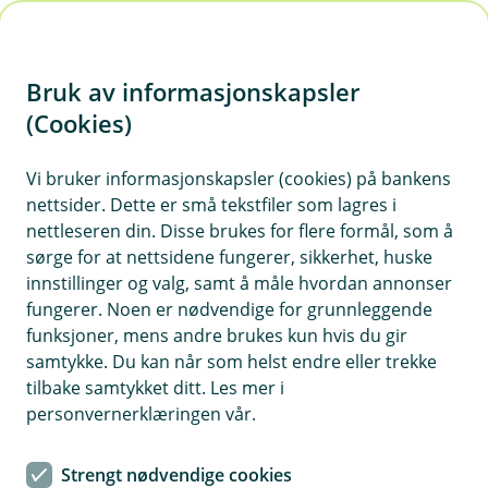
H
o
Bruk av informasjonskapsler
p
p
(Cookies)
i
Vi bruker informasjonskapsler (cookies) på bankens
nettsider. Dette er små tekstfiler som lagres i
n
nettleseren din. Disse brukes for flere formål, som å
n
sørge for at nettsidene fungerer, sikkerhet, huske
h
innstillinger og valg, samt å måle hvordan annonser
o
fungerer. Noen er nødvendige for grunnleggende
funksjoner, mens andre brukes kun hvis du gir
d
samtykke. Du kan når som helst endre eller trekke
e
tilbake samtykket ditt. Les mer i
t
personvernerklæringen vår.
Klokkeforsikring
Strengt nødvendige cookies