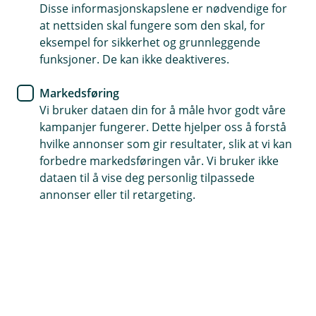
Disse informasjonskapslene er nødvendige for
Klokken er dekket for uhell, tyveri, tap og skader
at nettsiden skal fungere som den skal, for
eksempel for sikkerhet og grunnleggende
Forsikringsselskapet vårt er kåret som best i flere
funksjoner. De kan ikke deaktiveres.
undersøkelser
Dekker reparasjon eller ny av samme merke og modell
Markedsføring
Vi bruker dataen din for å måle hvor godt våre
kampanjer fungerer. Dette hjelper oss å forstå
Kontakt meg om klokkeforsikring
hvilke annonser som gir resultater, slik at vi kan
forbedre markedsføringen vår. Vi bruker ikke
dataen til å vise deg personlig tilpassede
Hvorfor ha klokkeforsikring?
annonser eller til retargeting.
Har du en klokke du er ekstra glad i, og som
koster litt? Da kan det være lurt med en egen
forsikring, så du er sikker på å få igjen hele
verdien hvis noe skulle skje.