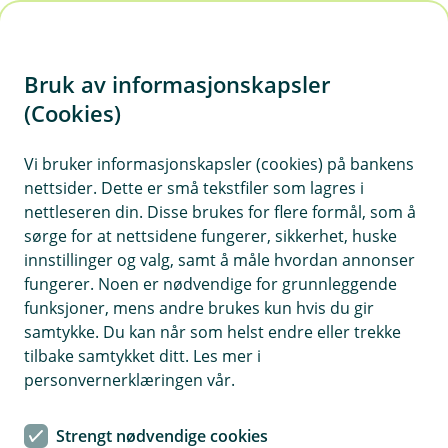
H
o
Bruk av informasjonskapsler
p
p
(Cookies)
Kontaktskjema
i
Vi bruker informasjonskapsler (cookies) på bankens
Fyll ut skjemaet under, så tar vi kontakt med deg.
nettsider. Dette er små tekstfiler som lagres i
n
nettleseren din. Disse brukes for flere formål, som å
n
sørge for at nettsidene fungerer, sikkerhet, huske
h
innstillinger og valg, samt å måle hvordan annonser
o
fungerer. Noen er nødvendige for grunnleggende
funksjoner, mens andre brukes kun hvis du gir
d
samtykke. Du kan når som helst endre eller trekke
Hjelp og kontakt
e
tilbake samtykket ditt. Les mer i
t
personvernerklæringen vår.
Avtal møte
Strengt nødvendige cookies
post@orskogsparebank.no