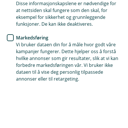
Disse informasjonskapslene er nødvendige for
at nettsiden skal fungere som den skal, for
70 27 35 50
eksempel for sikkerhet og grunnleggende
funksjoner. De kan ikke deaktiveres.
Telefontid
Markedsføring
Mandag-fredag: 07:00-21:00
Vi bruker dataen din for å måle hvor godt våre
Lørdag-søndag: 09:00-21:00
kampanjer fungerer. Dette hjelper oss å forstå
hvilke annonser som gir resultater, slik at vi kan
Forsikring: 915 03 850
forbedre markedsføringen vår. Vi bruker ikke
Snakk med skadekonsulent: mandag til fredag 08:00-
dataen til å vise deg personlig tilpassede
16.00
annonser eller til retargeting.
Trenger du umiddelbar hjelp?
Ring oss på 915 03 850 døgnet rundt, hele året
Forsikring