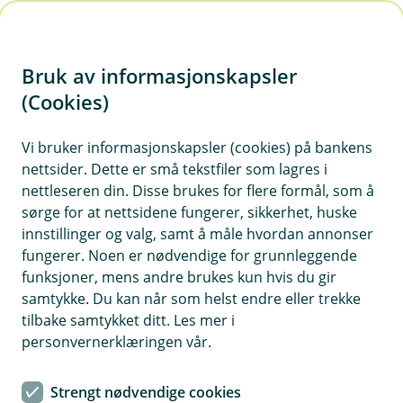
H
o
Bruk av informasjonskapsler
p
p
(Cookies)
i
Vi bruker informasjonskapsler (cookies) på bankens
nettsider. Dette er små tekstfiler som lagres i
n
nettleseren din. Disse brukes for flere formål, som å
n
sørge for at nettsidene fungerer, sikkerhet, huske
h
innstillinger og valg, samt å måle hvordan annonser
o
fungerer. Noen er nødvendige for grunnleggende
funksjoner, mens andre brukes kun hvis du gir
d
samtykke. Du kan når som helst endre eller trekke
e
tilbake samtykket ditt. Les mer i
t
personvernerklæringen vår.
Boliglån for unge
Strengt nødvendige cookies