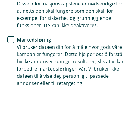
Disse informasjonskapslene er nødvendige for
Egenkapital til boliglån – sjekk
at nettsiden skal fungere som den skal, for
hva du kan låne
eksempel for sikkerhet og grunnleggende
funksjoner. De kan ikke deaktiveres.
Før du kan kjøpe bolig, må du ha oversikt over
Markedsføring
hvor mye egenkapital du trenger etter gjeldende
Vi bruker dataen din for å måle hvor godt våre
krav – og hvor mye du kan låne. Her forklarer vi
kampanjer fungerer. Dette hjelper oss å forstå
hva egenkapital til boliglån er, hvilke krav som
hvilke annonser som gir resultater, slik at vi kan
gjelder, og hvilke muligheter du har hvis du
forbedre markedsføringen vår. Vi bruker ikke
mangler egenkapital.
dataen til å vise deg personlig tilpassede
annonser eller til retargeting.
Hva er egenkapital?
Egenkapital er de pengene du selv stiller med når du
kjøper bolig. Det kan være oppsparte midler, arv, gave
eller verdier du allerede har i bolig. Egenkapitalen
kommer i tillegg til boliglånet og reduserer risikoen for
banken.