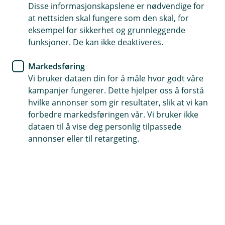
Disse informasjonskapslene er nødvendige for
at nettsiden skal fungere som den skal, for
Boligmessen i Ålesund - 26.-28.
eksempel for sikkerhet og grunnleggende
september
funksjoner. De kan ikke deaktiveres.
Markedsføring
Vi gleder oss til å møte deg på Boligmessen i
Vi bruker dataen din for å måle hvor godt våre
Ålesund helgen 26.–28. september!
kampanjer fungerer. Dette hjelper oss å forstå
hvilke annonser som gir resultater, slik at vi kan
Her kan du slå av en prat med våre rådgivere, få gode
forbedre markedsføringen vår. Vi bruker ikke
råd om boligøkonomi og høre mer om hvordan vi kan
dataen til å vise deg personlig tilpassede
hjelpe deg med finansiering – enten du skal kjøpe,
annonser eller til retargeting.
bygge eller pusse opp.
🎟️
Gratisbilletter
Vi deler ut gratisbilletter til messen – kom innom våre
lokaler og hent dine billetter!
🎉
Konkurranse – vinn AirPods!