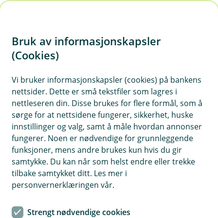
H
o
Bruk av informasjonskapsler
p
p
(Cookies)
i
Vi bruker informasjonskapsler (cookies) på bankens
nettsider. Dette er små tekstfiler som lagres i
n
nettleseren din. Disse brukes for flere formål, som å
n
sørge for at nettsidene fungerer, sikkerhet, huske
h
innstillinger og valg, samt å måle hvordan annonser
o
fungerer. Noen er nødvendige for grunnleggende
funksjoner, mens andre brukes kun hvis du gir
d
samtykke. Du kan når som helst endre eller trekke
e
tilbake samtykket ditt. Les mer i
t
personvernerklæringen vår.
Strengt nødvendige cookies
Nyhet