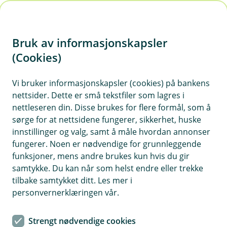
H
o
Bruk av informasjonskapsler
p
p
(Cookies)
i
Vi bruker informasjonskapsler (cookies) på bankens
nettsider. Dette er små tekstfiler som lagres i
n
nettleseren din. Disse brukes for flere formål, som å
n
sørge for at nettsidene fungerer, sikkerhet, huske
h
innstillinger og valg, samt å måle hvordan annonser
o
fungerer. Noen er nødvendige for grunnleggende
funksjoner, mens andre brukes kun hvis du gir
d
samtykke. Du kan når som helst endre eller trekke
e
tilbake samtykket ditt. Les mer i
t
personvernerklæringen vår.
Ansvarlige investeringer for en
Strengt nødvendige cookies