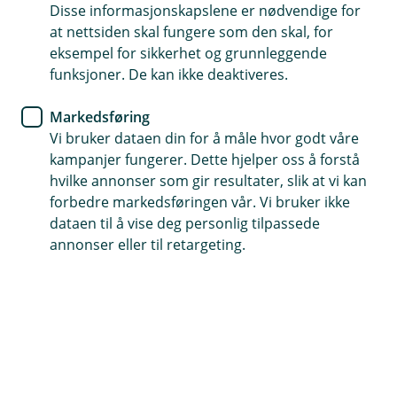
tryggere fremtid
Disse informasjonskapslene er nødvendige for
at nettsiden skal fungere som den skal, for
eksempel for sikkerhet og grunnleggende
Eika Kapitalforvaltning ønsker å foreta
funksjoner. De kan ikke deaktiveres.
investeringer som er ansvarlige og bærekraftige.
Det innebærer å vurdere hvordan miljømessige,
Markedsføring
sosiale og styringsrelaterte forhold kan påvirke
Vi bruker dataen din for å måle hvor godt våre
investeringens verdi og hvilken påvirkning
kampanjer fungerer. Dette hjelper oss å forstå
investeringene kan ha på miljø og samfunn.
hvilke annonser som gir resultater, slik at vi kan
forbedre markedsføringen vår. Vi bruker ikke
Klare retningslinjer for bærekraft
dataen til å vise deg personlig tilpassede
annonser eller til retargeting.
Forvalterene etterlever Eika Kapitalforvaltning
sine
"Retningslinjer for ansvarlige investeringer og
integrering av bærekraftsrisiko".
Disse beskriver
hvordan Eika Kapitalforvaltning opptrer som ansvarlig
investor og hvordan bærekraftsrisiko integreres i
fondsforvaltningen. Som en ansvarlig investor har Eika
Kapitalforvaltning som mål å levere god, langsiktig
avkastning for våre kunder, redusere finansiell risiko