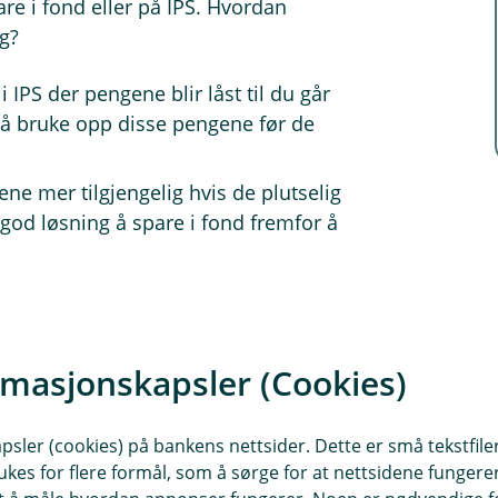
re i fond eller på IPS. Hvordan
g?
 IPS der pengene blir låst til du går
å bruke opp disse pengene før de
ne mer tilgjengelig hvis de plutselig
god løsning å spare i fond fremfor å
e måtene å spare på - både for å
 ha sparepenger mer tilgjengelig.
rmasjonskapsler (Cookies)
ng og pensjon - vi hjelper deg å
sler (cookies) på bankens nettsider. Dette er små tekstfile
ukes for flere formål, som å sørge for at nettsidene fungerer