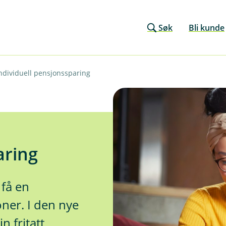
Søk
Bli kunde
ndividuell pensjonssparing
aring
 få en
oner. I den nye
 fritatt