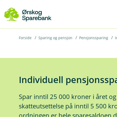
H
o
p
p
i
Forside
Sparing og pensjon
Pensjonssparing
I
n
n
h
o
Individuell pensjonssp
d
e
Spar inntil 25 000 kroner i året og
t
skatteutsettelse på inntil 5 500 kr
ordningen er hele sparesaldoen din