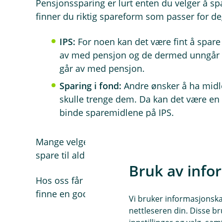
Pensjonssparing er lurt enten du velger å spa
finner du riktig spareform som passer for de
IPS:
For noen kan det være fint å spare i
av med pensjon og de dermed unngår 
går av med pensjon.
Sparing i fond:
Andre ønsker å ha midle
skulle trenge dem. Da kan det være en 
binde sparemidlene på IPS.
Mange velger ofte en kombinasjon av de ulik
spare til alderdommen, men også for å kunne
Bruk av info
Hos oss får du personlig rådgivning om spari
finne en god måte å spare på!
Vi bruker informasjonskap
nettleseren din. Disse br