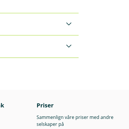
pet er 136 549 per
g. Det er kun våre
v rådgiverne våre
lant annet avhenge
r. Avkastningen kan
spekt og
lese fondenes
nk
Priser
Sammenlign våre priser med andre
selskaper på