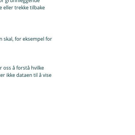
for grunnleggende
ring
eller trekke tilbake
 skal, for eksempel for
ed skatteutsettelse.
å opptil 5 500 kr i
du blir 62 år. Det
 oss å forstå hvilke
 bundet til du går
r ikke dataen til å vise
tidligst avsluttes
 av de oppstarte
), kan det antall år