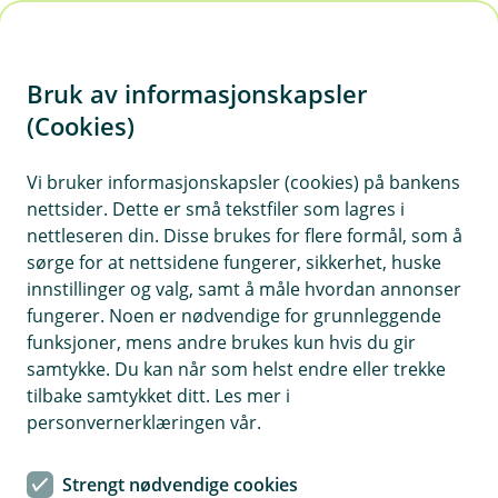
H
o
Bruk av informasjonskapsler
p
p
(Cookies)
i
Vi bruker informasjonskapsler (cookies) på bankens
nettsider. Dette er små tekstfiler som lagres i
n
nettleseren din. Disse brukes for flere formål, som å
n
sørge for at nettsidene fungerer, sikkerhet, huske
h
innstillinger og valg, samt å måle hvordan annonser
o
fungerer. Noen er nødvendige for grunnleggende
funksjoner, mens andre brukes kun hvis du gir
d
samtykke. Du kan når som helst endre eller trekke
e
tilbake samtykket ditt. Les mer i
t
personvernerklæringen vår.
Flytte boliglån
Strengt nødvendige cookies