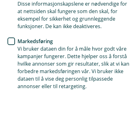
Disse informasjonskapslene er nødvendige for
En fast rådgiver som er lett å kontakte
at nettsiden skal fungere som den skal, for
eksempel for sikkerhet og grunnleggende
Vi er fleksible og finner en løsning som passer for deg
funksjoner. De kan ikke deaktiveres.
Vi tilbyr konkurransedyktige betingelser
Markedsføring
Vi bruker dataen din for å måle hvor godt våre
Få et tilbud på boliglån
kampanjer fungerer. Dette hjelper oss å forstå
hvilke annonser som gir resultater, slik at vi kan
forbedre markedsføringen vår. Vi bruker ikke
Hos oss får du mer enn bare et
dataen til å vise deg personlig tilpassede
annonser eller til retargeting.
boliglån
Å flytte boliglånet til oss er enkelt og kan være
lønnsomt for deg. Du får en egen rådgiver som
finner den beste løsningen for deg, ditt liv og din
økonomi.