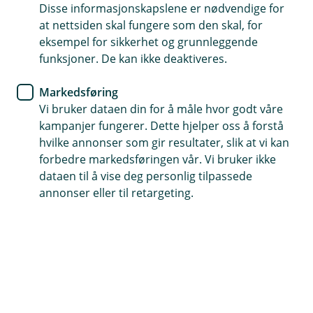
system for et annet formål. Dette innebærer også at
Disse informasjonskapslene er nødvendige for
systemer tilgangsstyres slik at lagrede
at nettsiden skal fungere som den skal, for
personopplysninger ikke er tilgjengelig for eller brukes
eksempel for sikkerhet og grunnleggende
til andre formål enn det er behov for.
funksjoner. De kan ikke deaktiveres.
For eksempel vil vi kunne lagre informasjon om avtaler
Markedsføring
og andre forhold av hensyn til å kunne dokumentere
Vi bruker dataen din for å måle hvor godt våre
kundebehandling og forsvare ett rettskrav inntil
kampanjer fungerer. Dette hjelper oss å forstå
foreldelsesfrist er utløpt. Dersom grunnlaget vårt for å
hvilke annonser som gir resultater, slik at vi kan
behandle dine opplysninger er et samtykke fra deg, vil
forbedre markedsføringen vår. Vi bruker ikke
opplysningene bli slettet eller anonymisert dersom du
dataen til å vise deg personlig tilpassede
trekker samtykket tilbake med mindre vi har lovpålagte
annonser eller til retargeting.
plikter for å lagre informasjon.
Hjelp og kontakt