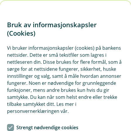
H
o
Bruk av informasjonskapsler
p
p
(Cookies)
i
Vis hjelpemeny
Vi bruker informasjonskapsler (cookies) på bankens
nettsider. Dette er små tekstfiler som lagres i
n
nettleseren din. Disse brukes for flere formål, som å
n
sørge for at nettsidene fungerer, sikkerhet, huske
Hvor lenge lagrer vi?
h
innstillinger og valg, samt å måle hvordan annonser
o
fungerer. Noen er nødvendige for grunnleggende
Vi vil lagre dine personopplysninger i samsvar med de
funksjoner, mens andre brukes kun hvis du gir
avtalene du har med banken og de lovkrav vi er pålagt.
d
samtykke. Du kan når som helst endre eller trekke
Lagringstiden vil variere etter hvilket formål
e
tilbake samtykket ditt. Les mer i
personopplysningene er lagret for og hvilken lovpålagt
t
personvernerklæringen vår.
plikt vi har til oppbevaring av dine opplysninger.
Lagrede personopplysninger vil derfor kunne slettes i
ett system, men fortsatt være tilgjengelig i et annet
Strengt nødvendige cookies