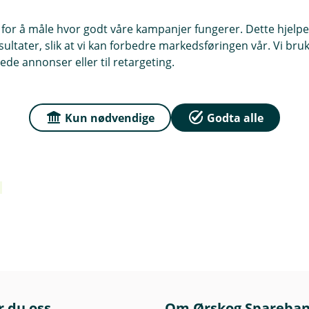
 for å måle hvor godt våre kampanjer fungerer. Dette hjelper
ltater, slik at vi kan forbedre markedsføringen vår. Vi bruke
ede annonser eller til retargeting.
Kun nødvendige
Godta alle
r du oss
Om Ørskog Spareba