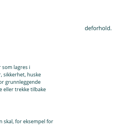
v opplysninger knyttet til ditt kundeforhold.
r som lagres i
, sikkerhet, huske
for grunnleggende
eller trekke tilbake
 skal, for eksempel for