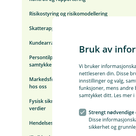
p
e
r
Risikostyring og risikomodellering
s
o
Skatterapportering
n
o
p
Kundearrangementer
p
Bruk av info
l
y
Persontilpasset markedsføring etter
s
samtykke fra deg
Vi bruker informasjonskap
n
i
nettleseren din. Disse br
n
Markedsføring basert på produkter du har
innstillinger og valg, 
g
hos oss
funksjoner, mens andre b
e
r
samtykket ditt. Les mer 
Fysisk sikring av mennesker, bygg og
verdier
Strengt nødvendige 
Disse informasjonska
Hendelseshåndtering
sikkerhet og grunnle