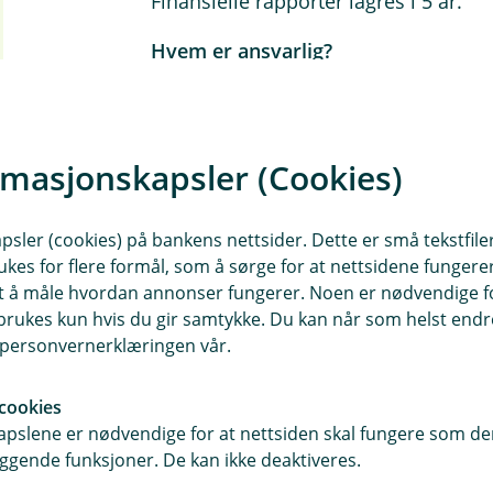
Finansielle rapporter lagres i 5 år.
Hvem er ansvarlig?
Banken er ansvarlig for behandling a
rmasjonskapsler (Cookies)
sler (cookies) på bankens nettsider. Dette er små tekstfile
ukes for flere formål, som å sørge for at nettsidene fungerer
samt å måle hvordan annonser fungerer. Noen er nødvendige 
rukes kun hvis du gir samtykke. Du kan når som helst endre 
i personvernerklæringen vår.
cookies
pslene er nødvendige for at nettsiden skal fungere som den
ggende funksjoner. De kan ikke deaktiveres.