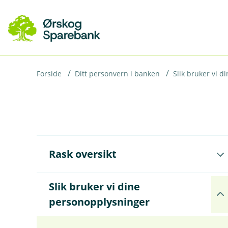
H
o
p
p
i
Forside
Ditt personvern i banken
Slik bruker vi 
n
n
h
o
Å
Rask oversikt
p
d
n
e
e
Slik bruker vi dine
t
u
Å
n
personopplysninger
p
d
n
e
e
r