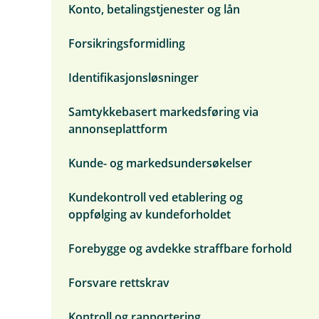
u
Konto, betalingstjenester og lån
m
n
e
d
n
e
Forsikringsformidling
y
r
R
m
a
Identifikasjonsløsninger
e
s
n
k
y
Samtykkebasert markedsføring via
o
S
v
annonseplattform
l
e
i
r
k
Kunde- og markedsundersøkelser
s
b
i
r
k
u
Kundekontroll ved etablering og
t
k
oppfølging av kundeforholdet
e
r
v
Forebygge og avdekke straffbare forhold
i
d
Forsvare rettskrav
i
n
e
Kontroll og rapportering