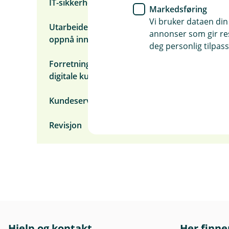
IT-sikkerhet
Markedsføring
Vi bruker dataen din
Utarbeidelse av analyse og statistikk for å
annonser som gir resu
oppnå innsikt
deg personlig tilpass
Forretningsutvikling og forbedring av
digitale kundeflater
Kundeservice
Revisjon
Hjelp og kontakt
Her finne