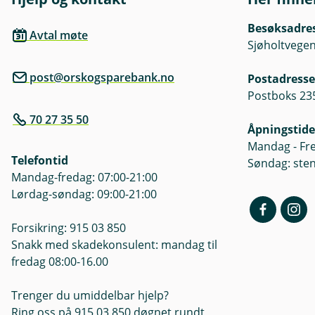
Besøksadre
Avtal møte
Sjøholtvegen
post@orskogsparebank.no
Postadresse
Postboks 23
70 27 35 50
Åpningstide
Mandag - Fre
Telefontid
Søndag: ste
Mandag-fredag: 07:00-21:00
Lørdag-søndag: 09:00-21:00
Forsikring: 915 03 850
Snakk med skadekonsulent: mandag til
fredag 08:00-16.00
Trenger du umiddelbar hjelp?
Ring oss på 915 03 850 døgnet rundt,